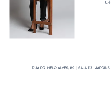
E é
RUA DR. MELO ALVES, 89 | SALA 113 . JARDINS